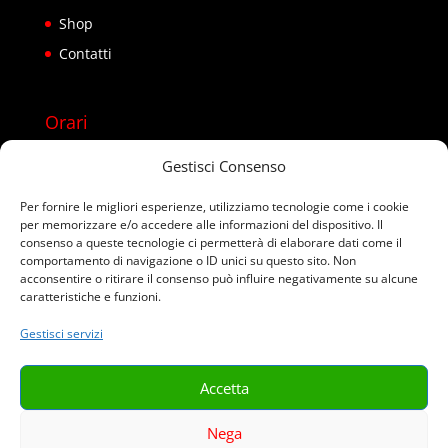
Shop
Contatti
Orari
Lun – Sab 08:00 – 22:00
Gestisci Consenso
Domenica chiusi
Per fornire le migliori esperienze, utilizziamo tecnologie come i cookie
per memorizzare e/o accedere alle informazioni del dispositivo. Il
Usa anche WhatsApp
consenso a queste tecnologie ci permetterà di elaborare dati come il
comportamento di navigazione o ID unici su questo sito. Non
acconsentire o ritirare il consenso può influire negativamente su alcune
caratteristiche e funzioni.
Gestisci servizi
Accetta
Termini e Condizioni
Resi & Rimborsi
Privacy
Cookie Policy (UE)
Nega