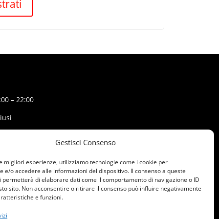
trati
:00 – 22:00
iusi
WhatsApp
Gestisci Consenso
le migliori esperienze, utilizziamo tecnologie come i cookie per
e/o accedere alle informazioni del dispositivo. Il consenso a queste
i permetterà di elaborare dati come il comportamento di navigazione o ID
sto sito. Non acconsentire o ritirare il consenso può influire negativamente
ratteristiche e funzioni.
izi