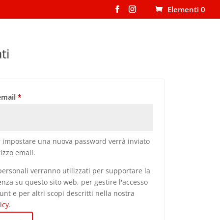
Elementi 0
ti
Richiesto
 email
*
r impostare una nuova password verrà inviato
rizzo email.
 personali verranno utilizzati per supportare la
enza su questo sito web, per gestire l'accesso
unt e per altri scopi descritti nella nostra
icy
.