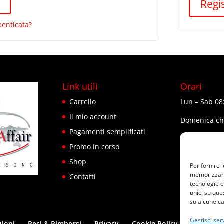
Regis
enticata?
Link utili
Orari
Carrello
Lun – Sab 08
Il mio account
Domenica ch
Pagamenti semplificati
Usa anche 
Promo in corso
Shop
Per fornire 
memorizzare 
Contatti
tecnologie c
unici su que
su alcune ca
Gestisci serv
zioni
Resi & Rimborsi
Privacy
Cookie Policy (UE)