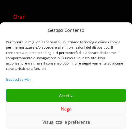
Orari
Lun – Sab 08:00 – 22:00
Gestisci Consenso
Domenica chiusi
Per fornire le migliori esperienze, utilizziamo tecnologie come i cookie
per memorizzare e/o accedere alle informazioni del dispositivo. Il
Usa anche WhatsApp
consenso a queste tecnologie ci permetterà di elaborare dati come il
comportamento di navigazione o ID unici su questo sito. Non
acconsentire o ritirare il consenso può influire negativamente su alcune
caratteristiche e funzioni.
Gestisci servizi
Accetta
Termini e Condizioni
Resi & Rimborsi
Privacy
Cookie Policy (UE)
Nega
Visualizza le preferenze
Copyright Around Affair Advertising 2026 - APSC SRLS