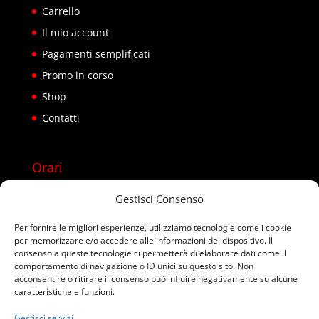
Carrello
Il mio account
Pagamenti semplificati
Promo in corso
Shop
Contatti
Orari
Lun – Sab 08:00 – 22:00
Gestisci Consenso
Domenica chiusi
Per fornire le migliori esperienze, utilizziamo tecnologie come i cookie
per memorizzare e/o accedere alle informazioni del dispositivo. Il
Usa anche WhatsApp
consenso a queste tecnologie ci permetterà di elaborare dati come il
comportamento di navigazione o ID unici su questo sito. Non
acconsentire o ritirare il consenso può influire negativamente su alcune
caratteristiche e funzioni.
Gestisci servizi