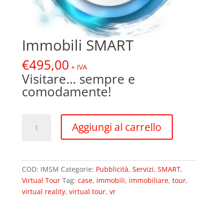
Immobili SMART
€
495,00
+ IVA
Visitare… sempre e
comodamente!
Immobili
Aggiungi al carrello
SMART
quantità
COD:
IMSM
Categorie:
Pubblicità
,
Servizi
,
SMART
,
Virtual Tour
Tag:
case
,
immobili
,
immobiliare
,
tour
,
virtual reality
,
virtual tour
,
vr